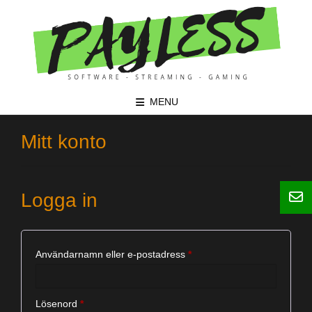
Skip
to
content
MENU
Mitt konto
Logga in
Obligatoriskt
Användarnamn eller e-postadress
*
Obligatoriskt
Lösenord
*