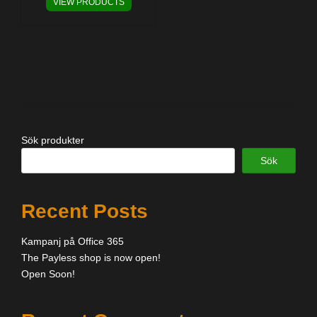
VIEW PRODUCTS
här
till
produkten
350,00 kr
har
flera
varianter.
De
olika
alternativen
kan
Sök produkter
väljas
på
Sök
produktsidan
Recent Posts
Kampanj på Office 365
The Payless shop is now open!
Open Soon!